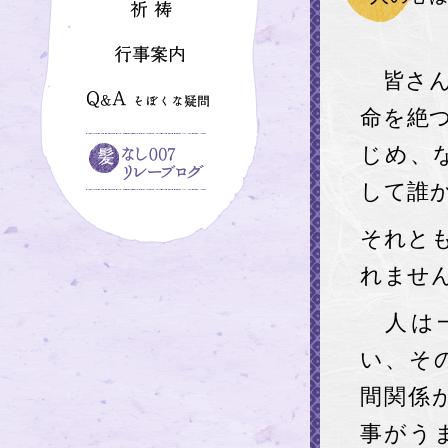
皆さん
命を絶
じめ、
して誰
それと
れませ
人は一
い、そ
間関係
事がう