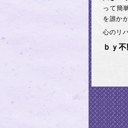
って簡
を誰か
心のリ
ｂｙ不