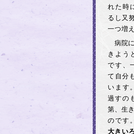
れた時
るし又
一つ増
病院に
きよう
です、
て自分
います
過すの
第、生
のです
大きい