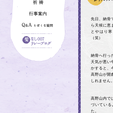
先日、納骨
ら天候に恵
とやはり寒
（笑）
納骨へ行っ
天気が悪い
かすると、
高野山が開
しれません
高野山内で
づいている
た。