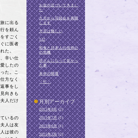
お盆が近づいてきまし
た
九月から写経会を再開
旅に出る
します
同行を頼ん
方言は難しい
人をすごく
132
すぐに医者
和食と日本人の信仰心
られた。
の危機
め、辛い仕
坊さんになって良かっ
て愛したの
た事
誘った。こ
未年の開運
で仕方なく
「忙」
の返事をし
り見向きも
四夫人だけ
月別アーカイブ
2015年8月
(2)
ているの
2015年7月
(1)
三夫人は友
2015年6月
(1)
夫人は彼の
2015年5月
(2)