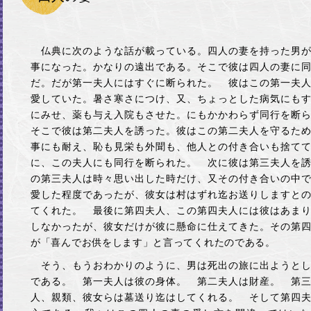
仏典に次のような話が載っている。四人の妻を持った男が
事になった。かなりの遠出である。そこで彼は四人の妻に
だ。だが第一夫人にはすぐに断られた。 彼はこの第一夫
愛していた。暑さ寒さにつけ、又、ちょっとした病気にも
にみせ、薬も与え入院もさせた。にもかかわらず同行を断
そこで彼は第二夫人を誘った。彼はこの第二夫人を守るた
事にも耐え、恥も見栄も外聞も、他人との付き合いも捨て
に、この夫人にも同行を断られた。 次に彼は第三夫人を
の第三夫人は時々思い出した時だけ、又その付き合いの中
愛した程度であったが、彼女は村はずれ迄お送りしますと
てくれた。 最後に第四夫人、この第四夫人には彼はあま
しなかったが、彼女だけが彼に懸命に仕えてきた。その第
が「喜んでお供をします」と言ってくれたのである。
そう、もうおわかりのように、男は死出の旅に出ようとし
である。 第一夫人は彼の身体。 第二夫人は財産。 第
人、親類、彼女らは墓送り迄はしてくれる。 そして第四