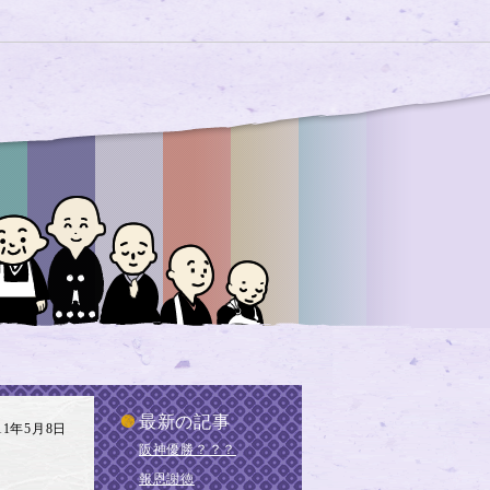
最新の記事
011年5月8日
阪神優勝？？？
報恩謝徳